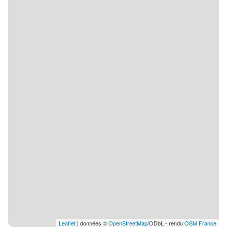
Leaflet
| données ©
OpenStreetMap
/ODbL - rendu
OSM France