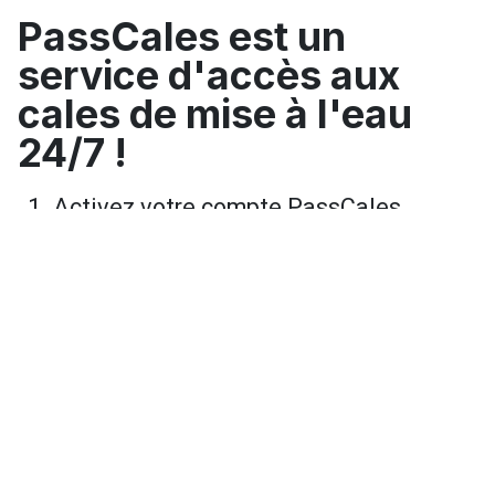
PassCales est un
service d'accès aux
cales de mise à l'eau
24/7 !
Activez votre compte PassCales
Choisissez votre cale et achetez le
forfait le mieux adapté
Utilisez l'App pour ouvrir la barrière !
Profitez de votre navigation !